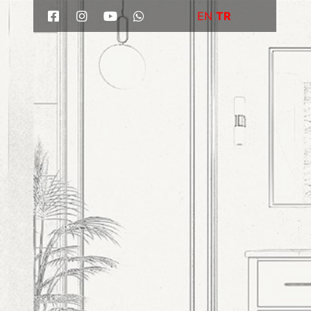
EN
TR