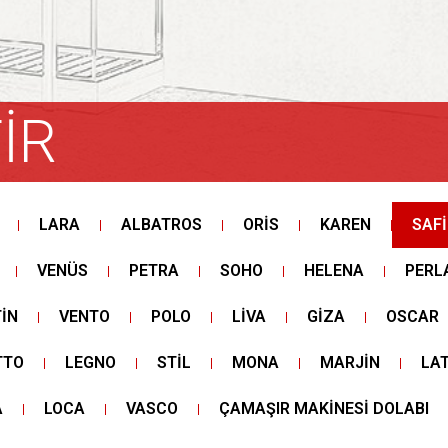
İR
LARA
ALBATROS
ORİS
KAREN
SAFİ
VENÜS
PETRA
SOHO
HELENA
PERL
İN
VENTO
POLO
LİVA
GİZA
OSCAR
TTO
LEGNO
STİL
MONA
MARJİN
LA
A
LOCA
VASCO
ÇAMAŞIR MAKİNESİ DOLABI