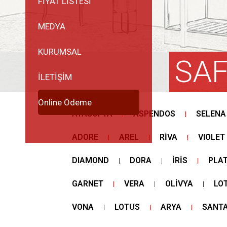
FİYAT LİSTESİ
MEDYA
KURUMSAL
SAF
İLETİŞİM
Online Ödeme
AYASOFYA
ASPENDOS
SELENA
ADORE
AREL
RİVA
VIOLET
DIAMOND
DORA
İRİS
PLAT
GARNET
VERA
OLİVYA
LO
VONA
LOTUS
ARYA
SANT