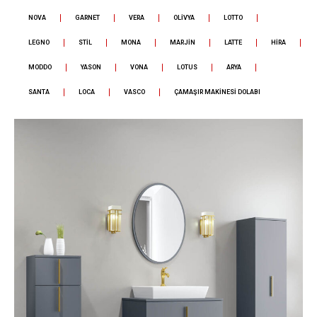
NOVA
GARNET
VERA
OLİVYA
LOTTO
LEGNO
STİL
MONA
MARJİN
LATTE
HİRA
MODDO
YASON
VONA
LOTUS
ARYA
SANTA
LOCA
VASCO
ÇAMAŞIR MAKİNESİ DOLABI