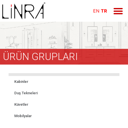
ÜRÜN GR
E-KAT
FİYAT LİS
Online Öd
EN
TR
ÜRÜN GRUPLARI
Kabinler
Duş Tekneleri
Küvetler
Mobilyalar