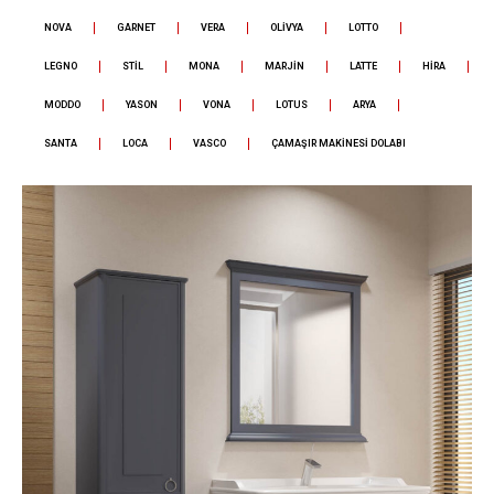
NOVA
GARNET
VERA
OLİVYA
LOTTO
LEGNO
STİL
MONA
MARJİN
LATTE
HİRA
MODDO
YASON
VONA
LOTUS
ARYA
SANTA
LOCA
VASCO
ÇAMAŞIR MAKİNESİ DOLABI