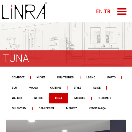
ÜRÜN GR
E-KAT
FİYAT LİS
Online Öd
EN
TR
TUNA
COMPACT
KÜVET
DUŞ TEKNESİ
LEGNO
PORTO
BLU
VOLGA
CARDINE
STYLE
SLIDE
WALKER
GLOCK
TUNA
MERCAN
SERİGRAFİ
MİLENYUM
CAM DESEN
MENFEZ
YEDEK PARÇA