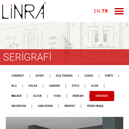
ÜRÜN GR
E-KAT
FİYAT LİS
Online Öd
EN
TR
SERİGRAFİ
COMPACT
KÜVET
DUŞ TEKNESİ
LEGNO
PORTO
BLU
VOLGA
CARDINE
STYLE
SLIDE
WALKER
GLOCK
TUNA
MERCAN
SERİGRAFİ
MİLENYUM
CAM DESEN
MENFEZ
YEDEK PARÇA